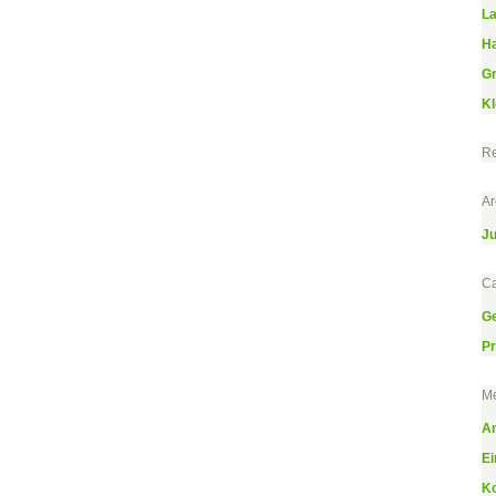
L
H
Gr
Kl
R
Ar
Ju
Ca
Ge
Pr
M
A
Ei
K