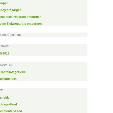
ampen
andy entsorgen
oße Elektrogeräte entsorgen
eine Elektrogeräte entsorgen
ecent Comments
chives
li 2012
tegories
raetekategorieHP
ojektdetails
eta
nmelden
ntrags-Feed
ommentar-Feed