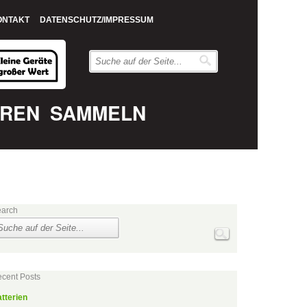
ONTAKT
DATENSCHUTZ/IMPRESSUM
EREN
SAMMELN
arch
cent Posts
tterien