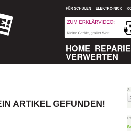
FÜR SCHULEN
ELEKTRO-NICK
K
ZUM ERKLÄRVIDEO:
Kleine Geräte, großer Wert
HOME
REPARI
VERWERTEN
Se
IN ARTIKEL GEFUNDEN!
Re
Ba