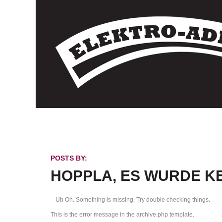
POSTS BY:
HOPPLA, ES WURDE KE
Uh Oh. Something is missing. Try double checking things.
This is the error message in the archive.php template.