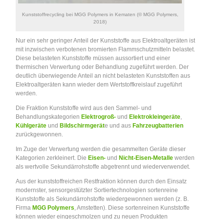
Kunststoffrecycling bei MGG Polymers in Kematen (© MGG Polymers,
2018)
Nur ein sehr geringer Anteil der Kunststoffe aus Elektroaltgeräten ist
mit inzwischen verbotenen bromierten Flammschutzmitteln belastet.
Diese belasteten Kunststoffe müssen aussortiert und einer
thermischen Verwertung oder Behandlung zugeführt werden. Der
deutlich überwiegende Anteil an nicht belasteten Kunststoffen aus
Elektroaltgeräten kann wieder dem Wertstoffkreislauf zugeführt
werden.
Die Fraktion Kunststoffe wird aus den Sammel- und
Behandlungskategorien
Elektrogroß-
und
Elektrokleingeräte
,
Kühlgeräte
und
Bildschirmgerät
e und aus
Fahrzeugbatterien
zurückgewonnen.
Im Zuge der Verwertung werden die gesammelten Geräte dieser
Kategorien zerkleinert. Die
Eisen-
und
Nicht-Eisen-Metalle
werden
als wertvolle Sekundärrohstoffe abgetrennt und wiederverwendet.
Aus der kunststoffreichen Restfraktion können durch den Einsatz
modernster, sensorgestützter Sortiertechnologien sortenreine
Kunststoffe als Sekundärrohstoffe wiedergewonnen werden (z. B.
Firma
MGG Polymers
, Amstetten). Diese sortenreinen Kunststoffe
können wieder eingeschmolzen und zu neuen Produkten