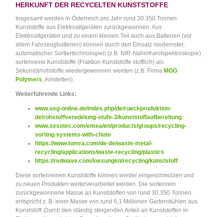
HERKUNFT DER RECYCELTEN KUNSTSTOFFE
Insgesamt werden in Österreich pro Jahr rund 30.350 Tonnen
Kunststoffe aus Elektroaltgeräten zurückgewonnen. Aus
Elektroaltgeräten und zu einem kleinen Teil auch aus Batterien (vor
allem Fahrzeugbatterien) können durch den Einsatz modernster,
automatischer Sortiertechnologien (z.B. NIR-Nahinfrarotspektroskopie)
sortenreine Kunststoffe (Fraktion Kunststoffe stofflich) als
Sekundärrohstoffe wiedergewonnen werden (z.B. Firma
MGG
Polymers
, Amstetten).
Weiterführende Links:
www.seg-online.de/index.php/de/rueckproduktion-
de/rohstoffveredelung-stufe-3/kunststoffaufbereitung
www.sesotec.com/emea/en/products/groups/recycling-
sorting-systems-with-chute
https://www.tomra.com/de-de/waste-metal-
recycling/applications/waste-recycling/plastics
https://redwave.com/loesungen/recycling/kunststoff
Diese sortenreinen Kunststoffe können wieder eingeschmolzen und
zu neuen Produkten weiterverarbeitet werden. Die sortenrein
zurückgewonnene Masse an Kunststoffen von rund 30.350 Tonnen
entspricht z. B. einer Masse von rund 6,1 Millionen Gartenstühlen aus
Kunststoff. Durch den ständig steigenden Anteil an Kunststoffen in