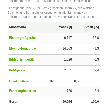
Elektrogeräten wird das Recycling dieser Geräte immer wichtiger.
Die folgende Tabelle und Grafik gibt einen Überblick, aus welchen
Sammel- und Behandlungskategorien für die Sammlung von
Elektroaltgeräten und Batterien die recycelten Kunststoffe stammen.
Kunststoffe
Masse [t]
Anteil [%]
Elektrogroßgeräte
9.717
32,0
Elektrokleingeräte
14.963
49,3
Bildschirmgeräte
1.926
6,3
Kühlgeräte
2.851
9,4
Gerätebatterien
166
0,5
Fahrzeugbatterien
720
2,4
Gesamt
30.344
100,0