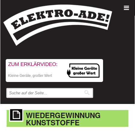
ZUM ERKLÄRVIDEO:
Kleine Geräte, großer Wert
WIEDERGEWINNUNG
KUNSTSTOFFE