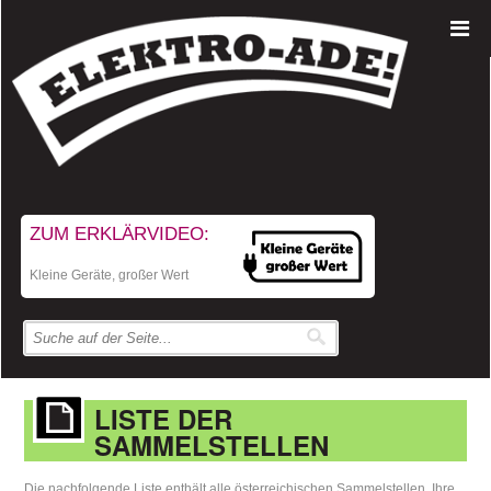
ZUM ERKLÄRVIDEO:
Kleine Geräte, großer Wert
LISTE DER
SAMMELSTELLEN
Die nachfolgende Liste enthält alle österreichischen Sammelstellen. Ihre