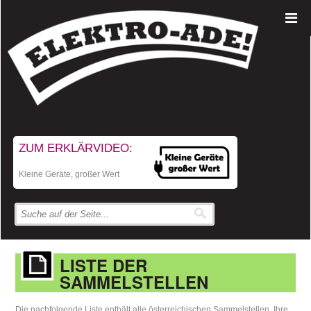
ZUM ERKLÄRVIDEO:
Kleine Geräte, großer Wert
LISTE DER
SAMMELSTELLEN
Die nachfolgende Liste enthält alle österreichischen Sammelstellen. Ihre