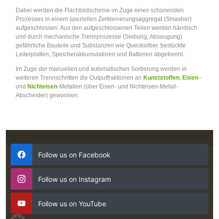
Dabei werden die Flachbildschirme im Zuge eines schonenden
Prozesses in einem speziellen Zerkleinerungsaggregat (Smasher)
aufgeschlossen. Aus den aufgeschlossenen Teilen werden händisch
und durch mechanische Trennprozesse (Siebung, Absaugung)
gefährliche Bauteile und Substanzen wie Quecksilber, bestückte
Leiterplatten, Speicherakkumulatoren und Batterien abgetrennt.
Im Zuge der manuellen und automatischen Sortierung werden in
weiteren Trennschritten die Outputfraktionen an
Kunststoffen
,
Eisen
–
und
Nichteisen
-Metallen (über Eisen- und Nichteisen-Metall-
Abscheider) gewonnen.
Follow us on Facebook
Follow us on Instagram
Follow us on YouTube