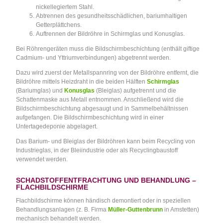
nickellegiertem Stahl.
Abtrennen des gesundheitsschädlichen, bariumhaltigen
Getterplättchens.
Auftrennen der Bildröhre in Schirmglas und Konusglas.
Bei Röhrengeräten muss die Bildschirmbeschichtung (enthält giftige
Cadmium- und Yttriumverbindungen) abgetrennt werden.
Dazu wird zuerst der Metallspannring von der Bildröhre entfernt, die
Bildröhre mittels Heizdraht in die beiden Hälften
Schirmglas
(Bariumglas) und
Konusglas
(Bleiglas) aufgetrennt und die
Schattenmaske aus Metall entnommen. Anschließend wird die
Bildschirmbeschichtung abgesaugt und in Sammelbehältnissen
aufgefangen. Die Bildschirmbeschichtung wird in einer
Untertagedeponie abgelagert.
Das Barium- und Bleiglas der Bildröhren kann beim Recycling von
Industrieglas, in der Bleiindustrie oder als Recyclingbaustoff
verwendet werden.
SCHADSTOFFENTFRACHTUNG UND BEHANDLUNG –
FLACHBILDSCHIRME
Flachbildschirme können händisch demontiert oder in speziellen
Behandlungsanlagen (z. B. Firma
Müller-Guttenbrunn
in Amstetten)
mechanisch behandelt werden.