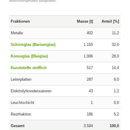
Bildröhrengeräten dargestellt.
Fraktionen
Masse [t]
Anteil [%]
Metalle
402
11,2
Schirmglas (Bariumglas)
1.150
32,0
Konusglas (Bleiglas)
1.006
28,0
Kunststoffe stofflich
517
14,4
Leiterplatten
287
8,0
Elektrolytkondensatoren
43
1,2
Leuchtschicht
1
0,0
Restfraktion
186
5,2
Gesamt
3.594
100,0