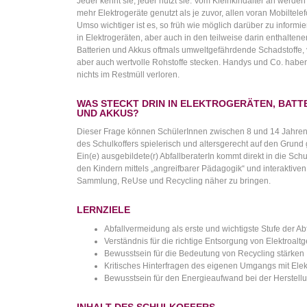
Jeder kennt sie, jeder nutzt sie. Vom Kleinkindalter an werden
mehr Elektrogeräte genutzt als je zuvor, allen voran Mobiltele
Umso wichtiger ist es, so früh wie möglich darüber zu informi
in Elektrogeräten, aber auch in den teilweise darin enthaltene
Batterien und Akkus oftmals umweltgefährdende Schadstoffe, 
aber auch wertvolle Rohstoffe stecken. Handys und Co. habe
nichts im Restmüll verloren.
WAS STECKT DRIN IN ELEKTROGERÄTEN, BATT
UND AKKUS?
Dieser Frage können SchülerInnen zwischen 8 und 14 Jahren 
des Schulkoffers spielerisch und altersgerecht auf den Grund
Ein(e) ausgebildete(r) AbfallberaterIn kommt direkt in die Sch
den Kindern mittels „angreifbarer Pädagogik“ und interaktiven
Sammlung, ReUse und Recycling näher zu bringen.
LERNZIELE
Abfallvermeidung als erste und wichtigste Stufe der Ab
Verständnis für die richtige Entsorgung von Elektroal
Bewusstsein für die Bedeutung von Recycling stärken
Kritisches Hinterfragen des eigenen Umgangs mit Elektr
Bewusstsein für den Energieaufwand bei der Herstell