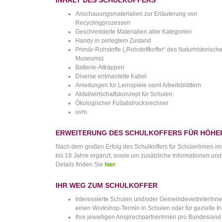
INHALT DES SCHULKOFFERS
Anschauungsmaterialien zur Erläuterung von
Recyclingprozessen
Geschredderte Materialien aller Kategorien
Handy in zerlegtem Zustand
Primär-Rohstoffe („Rohstoffkoffer“ des Naturhistorisch
Museums)
Batterie-Attrappen
Diverse entmantelte Kabel
Anleitungen für Lernspiele samt Arbeitsblättern
Abfallwirtschaftskonzept für Schulen
Ökologischer Fußabdrucksrechner
uvm.
ERWEITERUNG DES SCHULKOFFERS FÜR HÖHE
Nach dem großen Erfolg des Schulkoffers für SchülerInnen im 
bis 18 Jahre ergänzt, sowie um zusätzliche Informationen und 
Details finden Sie
hier
.
IHR WEG ZUM SCHULKOFFER
Interessierte Schulen und/oder GemeindevertreterInne
einen Workshop-Termin in Schulen oder für gezielte I
Ihre jeweiligen AnsprechpartnerInnen pro Bundesland