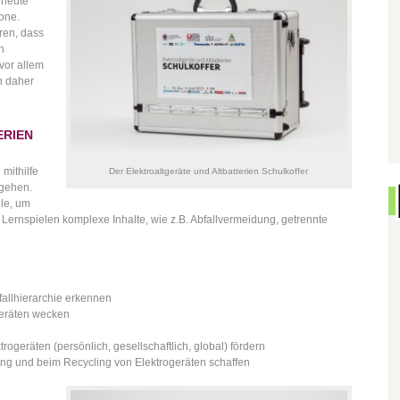
 heute
fone.
eren, dass
n
vor allem
n daher
ERIEN
mithilfe
Der Elektroaltgeräte und Altbatterien Schulkoffer
 gehen.
ule, um
 Lernspielen komplexe Inhalte, wie z.B. Abfallvermeidung, getrennte
fallhierarchie erkennen
tgeräten wecken
ogeräten (persönlich, gesellschaftlich, global) fördern
ung und beim Recycling von Elektrogeräten schaffen