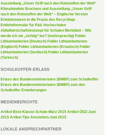
Ausstellung „Unser Griff nach den Rohstoffen der Welt“
Klimabündnis Brochure und Ausstellung „Unser Griff
nach den Rohstoffen der Welt“ – Englische Version
Erlebnistouren in die Praxis des Recyclings
Entlehnformular für Päd. Hochschulen
Abfallwirtschaftskonzept für Schulen
Merkblatt – Wie
werde ich sie „richtig“ los? (mehrsprachig)
Folder
Lithiumbatterien (Deutsch)
Folder Lithiumbatterien
(Englisch)
Folder Lithiumbatterien (Kroatisch)
Folder
Lithiumbatterien (Serbisch)
Folder Lithiumbatterien
(Türkisch)
SCHULKOFFER-ERLASS
Erlass des Bundesministeriums (BMBF) zum Schulkoffer
Erlass des Bundesministeriums (BMBF) zum den
Schulkoffer Erweiterungen
MEDIENBERICHTE
Artikel Best-Klasse-Schule-März 2015
Artikel ÖGZ-Juni
2015
Artikel Tips Amstetten-Juni 2015
LOKALE ANSPRECHPARTNER