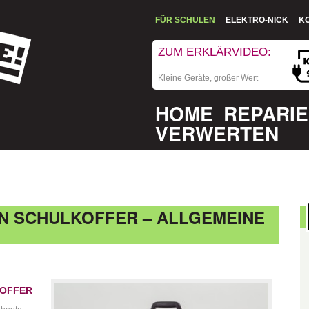
FÜR SCHULEN
ELEKTRO-NICK
K
ZUM ERKLÄRVIDEO:
Kleine Geräte, großer Wert
HOME
REPARI
VERWERTEN
N SCHULKOFFER – ALLGEMEINE
KOFFER