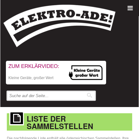
ZUM ERKLÄRVIDEO:
Kleine Geräte, großer Wert
LISTE DER
SAMMELSTELLEN
Die nachfolgende Liste enthält alle österreichischen Sammelstellen. Ihre