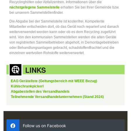
Recyclinghöfen oder Abfallzentren. Informationen über die
nächstgelegene Sammelstelle
erhalten Sie bei Ihrer Gemeinde bzw.
bei unserem Sammelstellenfinder.
Die Abgabe bei der Sammelstelle ist kostenfrei. Kompetente
Mitarbeiter entscheiden dort, ob das Gerät noch repariert und danach
weiterverwendet werden kann oder ob es dem Recycling zugeführt
wird. Von den kommunalen Sammelstellen werden die alten Geräte
von registrierten Sammelbetrieben abgeholt, in Demontagebetrieben
oder Behandlungsanlagen gebracht, schadstoffentfrachtet und die
einzelnen wertvollen Rohstoffe weiterverwertet.
LINKS
EAG Geräteliste (Geltungsbereich mit WEEE Bezug)
Kühlschrankpickerl
Abgabestellen des Versandhandels
Teilnehmende Versandhandelunternehmen (Stand 2024)
Follow us on Facebook