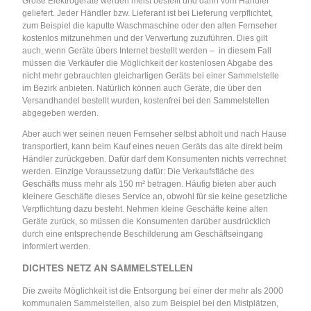
Große Elektrogeräte werden meist bestellt und dann vom Händler
geliefert. Jeder Händler bzw. Lieferant ist bei Lieferung verpflichtet,
zum Beispiel die kaputte Waschmaschine oder den alten Fernseher
kostenlos mitzunehmen und der Verwertung zuzuführen. Dies gilt
auch, wenn Geräte übers Internet bestellt werden – in diesem Fall
müssen die Verkäufer die Möglichkeit der kostenlosen Abgabe des
nicht mehr gebrauchten gleichartigen Geräts bei einer Sammelstelle
im Bezirk anbieten. Natürlich können auch Geräte, die über den
Versandhandel bestellt wurden, kostenfrei bei den Sammelstellen
abgegeben werden.
Aber auch wer seinen neuen Fernseher selbst abholt und nach Hause
transportiert, kann beim Kauf eines neuen Geräts das alte direkt beim
Händler zurückgeben. Dafür darf dem Konsumenten nichts verrechnet
werden. Einzige Voraussetzung dafür: Die Verkaufsfläche des
Geschäfts muss mehr als 150 m² betragen. Häufig bieten aber auch
kleinere Geschäfte dieses Service an, obwohl für sie keine gesetzliche
Verpflichtung dazu besteht. Nehmen kleine Geschäfte keine alten
Geräte zurück, so müssen die Konsumenten darüber ausdrücklich
durch eine entsprechende Beschilderung am Geschäftseingang
informiert werden.
DICHTES NETZ AN SAMMELSTELLEN
Die zweite Möglichkeit ist die Entsorgung bei einer der mehr als 2000
kommunalen Sammelstellen, also zum Beispiel bei den Mistplätzen,