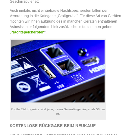
Geschirrspüler etc.
Auch mobile, nicht eingebaute Nachtspeicheröfen fallen per
Verordnung in die Kategorie „Großgeräte“. Für diese Art von Geräten
möchten wir Ihnen aufgrund des in manchen Geräten enthaltenen
Asbests unter folgendem Link zusätzliche Informationen geben:
„Nachtspeicheröfen
“.
Große Elektrogeräte sind jene, deren Seitenlänge länger als 50 cm
ist.
KOSTENLOSE RÜCKGABE BEIM NEUKAUF