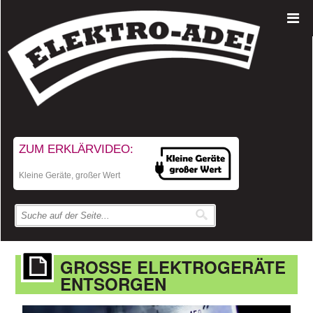
ZUM ERKLÄRVIDEO:
Kleine Geräte, großer Wert
GROSSE ELEKTROGERÄTE E
NTSORGEN