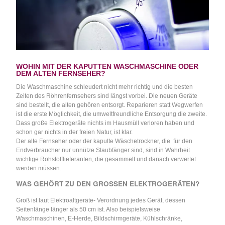
WOHIN MIT DER KAPUTTEN WASCHMASCHINE ODER
DEM ALTEN FERNSEHER?
Die Waschmaschine schleudert nicht mehr richtig und die besten
Zeiten des Röhrenfernsehers sind längst vorbei. Die neuen Geräte
sind bestellt, die alten gehören entsorgt. Reparieren statt Wegwerfen
ist die erste Möglichkeit, die umweltfreundliche Entsorgung die zweite.
Dass große Elektrogeräte nichts im Hausmüll verloren haben und
schon gar nichts in der freien Natur, ist klar.
Der alte Fernseher oder der kaputte Wäschetrockner, die für den
Endverbraucher nur unnütze Staubfänger sind, sind in Wahrheit
wichtige Rohstofflieferanten, die gesammelt und danach verwertet
werden müssen.
WAS GEHÖRT ZU DEN GROSSEN ELEKTROGERÄTEN?
Groß ist laut Elektroaltgeräte- Verordnung jedes Gerät, dessen
Seitenlänge länger als 50 cm ist. Also beispielsweise
Waschmaschinen, E-Herde, Bildschirmgeräte, Kühlschränke,