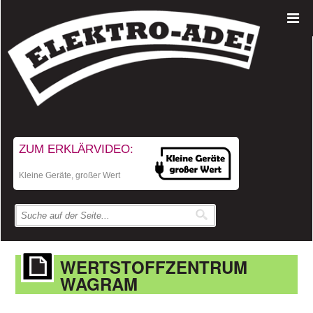
ZUM ERKLÄRVIDEO:
Kleine Geräte, großer Wert
WERTSTOFFZENTRUM
WAGRAM