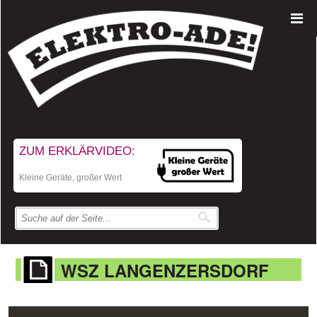
ZUM ERKLÄRVIDEO:
Kleine Geräte, großer Wert
WSZ LANGENZERSDORF