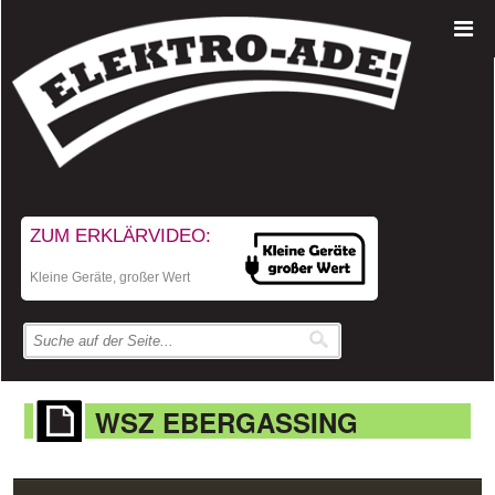
ZUM ERKLÄRVIDEO:
Kleine Geräte, großer Wert
WSZ EBERGASSING