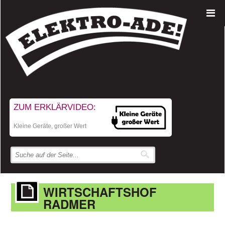
ZUM ERKLÄRVIDEO:
Kleine Geräte, großer Wert
WIRTSCHAFTSHOF
RADMER