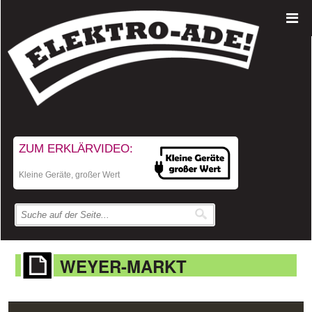
ZUM ERKLÄRVIDEO:
Kleine Geräte, großer Wert
WEYER-MARKT