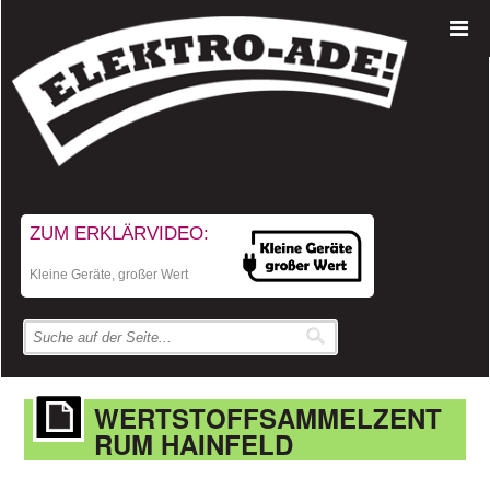
ZUM ERKLÄRVIDEO:
Kleine Geräte, großer Wert
WERTSTOFFSAMMELZENT
RUM HAINFELD