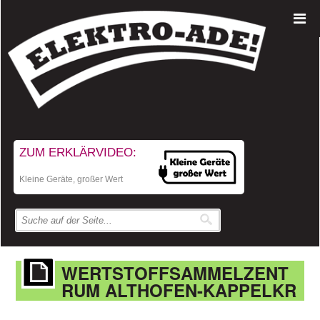
ZUM ERKLÄRVIDEO:
Kleine Geräte, großer Wert
WERTSTOFFSAMMELZENT
RUM ALTHOFEN-KAPPELKR