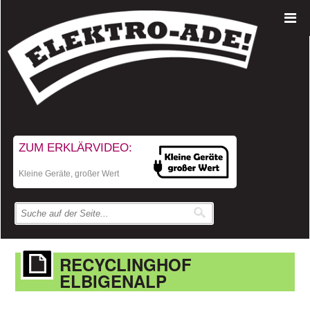
ZUM ERKLÄRVIDEO:
Kleine Geräte, großer Wert
RECYCLINGHOF
ELBIGENALP