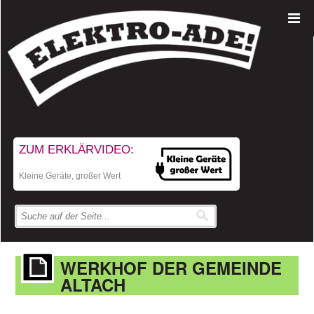
ZUM ERKLÄRVIDEO:
Kleine Geräte, großer Wert
WERKHOF DER GEMEINDE
ALTACH