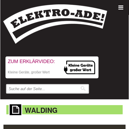
ZUM ERKLÄRVIDEO:
Kleine Geräte, großer Wert
WALDING