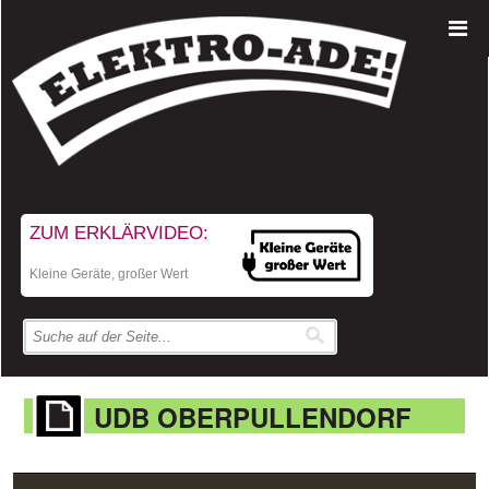
ZUM ERKLÄRVIDEO:
Kleine Geräte, großer Wert
UDB OBERPULLENDORF