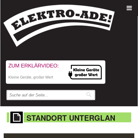
ZUM ERKLÄRVIDEO:
Kleine Geräte, großer Wert
STANDORT UNTERGLAN