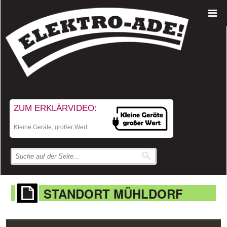
ZUM ERKLÄRVIDEO:
Kleine Geräte, großer Wert
STANDORT MÜHLDORF