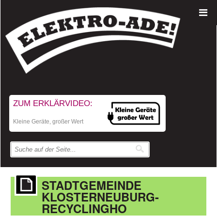
ZUM ERKLÄRVIDEO:
Kleine Geräte, großer Wert
STADTGEMEINDE
KLOSTERNEUBURG-
RECYCLINGHO