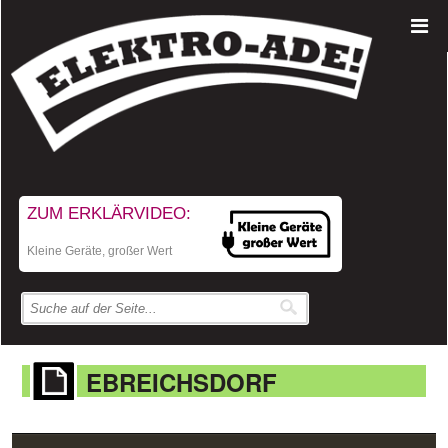
ZUM ERKLÄRVIDEO:
Kleine Geräte, großer Wert
EBREICHSDORF