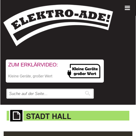
ZUM ERKLÄRVIDEO:
Kleine Geräte, großer Wert
STADT HALL