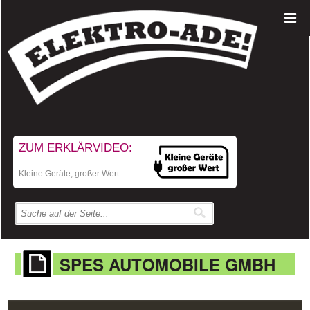
ZUM ERKLÄRVIDEO:
Kleine Geräte, großer Wert
SPES AUTOMOBILE GMBH