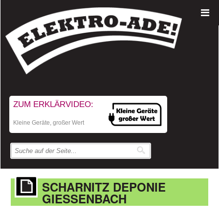
ZUM ERKLÄRVIDEO:
Kleine Geräte, großer Wert
SCHARNITZ DEPONIE
GIESSENBACH