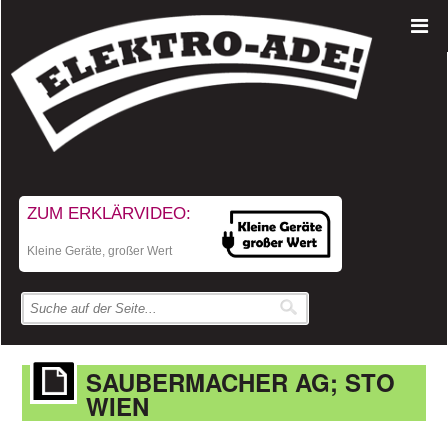
ZUM ERKLÄRVIDEO:
Kleine Geräte, großer Wert
SAUBERMACHER AG; STO
WIEN