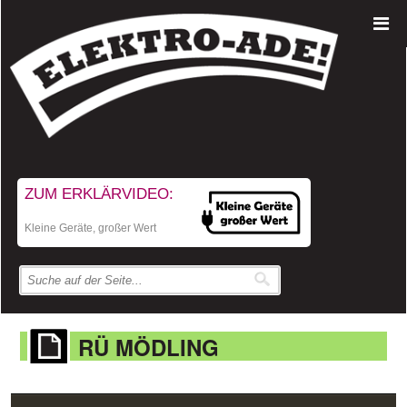
ZUM ERKLÄRVIDEO:
Kleine Geräte, großer Wert
RÜ MÖDLING