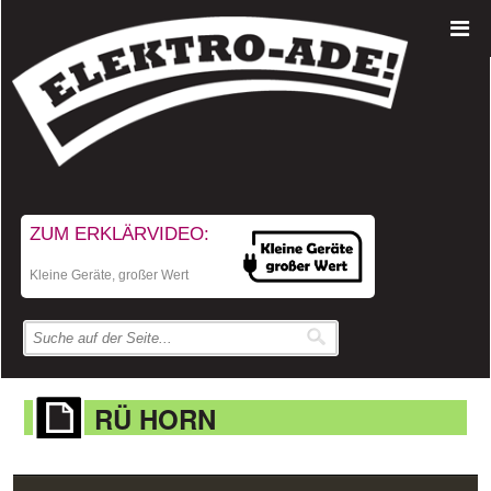
ZUM ERKLÄRVIDEO:
Kleine Geräte, großer Wert
RÜ HORN