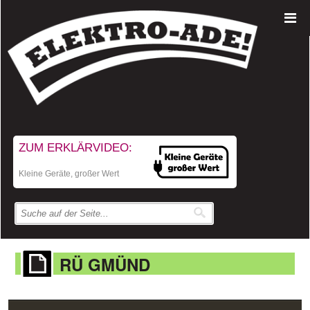
ZUM ERKLÄRVIDEO:
Kleine Geräte, großer Wert
RÜ GMÜND