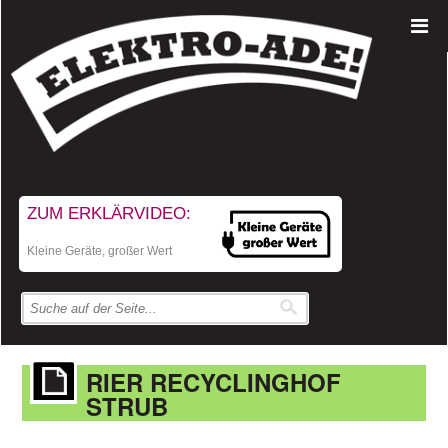
ZUM ERKLÄRVIDEO:
Kleine Geräte, großer Wert
RIER RECYCLINGHOF
STRUB