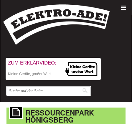
ZUM ERKLÄRVIDEO:
Kleine Geräte, großer Wert
RESSOURCENPARK
HÖNIGSBERG