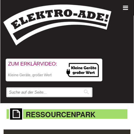
ZUM ERKLÄRVIDEO:
Kleine Geräte, großer Wert
RESSOURCENPARK