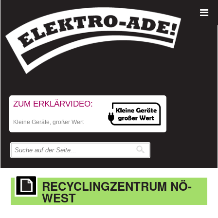
ZUM ERKLÄRVIDEO:
Kleine Geräte, großer Wert
RECYCLINGZENTRUM NÖ-
WEST