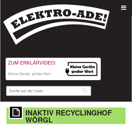
ZUM ERKLÄRVIDEO:
Kleine Geräte, großer Wert
INAKTIV RECYCLINGHOF
WÖRGL