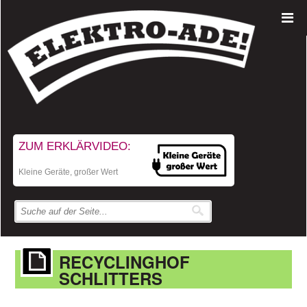
ZUM ERKLÄRVIDEO:
Kleine Geräte, großer Wert
RECYCLINGHOF
SCHLITTERS