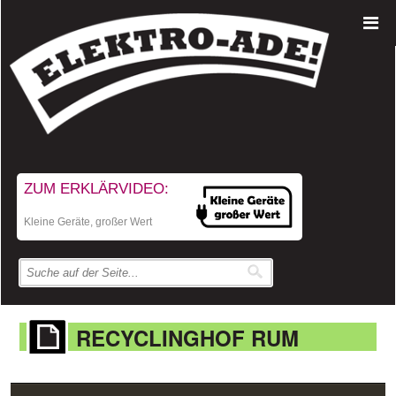
ZUM ERKLÄRVIDEO:
Kleine Geräte, großer Wert
RECYCLINGHOF RUM