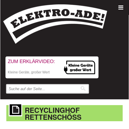
ZUM ERKLÄRVIDEO:
Kleine Geräte, großer Wert
RECYCLINGHOF
RETTENSCHÖSS