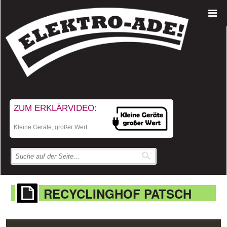
ZUM ERKLÄRVIDEO:
Kleine Geräte, großer Wert
RECYCLINGHOF PATSCH