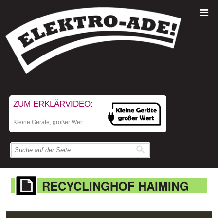
ZUM ERKLÄRVIDEO:
Kleine Geräte, großer Wert
RECYCLINGHOF HAIMING