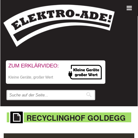
ZUM ERKLÄRVIDEO:
Kleine Geräte, großer Wert
RECYCLINGHOF GOLDEGG