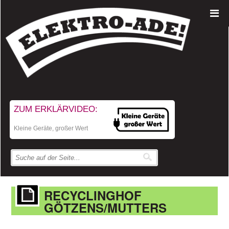
ZUM ERKLÄRVIDEO:
Kleine Geräte, großer Wert
RECYCLINGHOF
GÖTZENS/MUTTERS