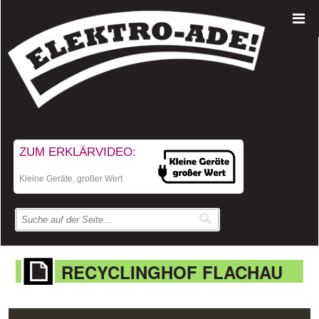
ZUM ERKLÄRVIDEO:
Kleine Geräte, großer Wert
RECYCLINGHOF FLACHAU