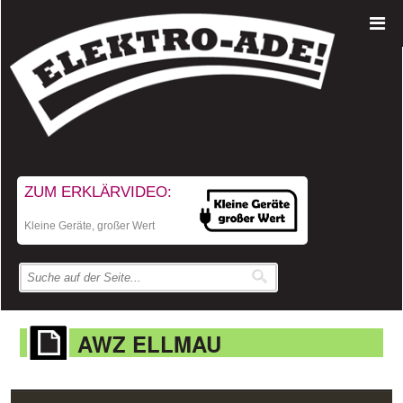
ZUM ERKLÄRVIDEO:
Kleine Geräte, großer Wert
AWZ ELLMAU