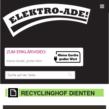
ZUM ERKLÄRVIDEO:
Kleine Geräte, großer Wert
RECYCLINGHOF DIENTEN