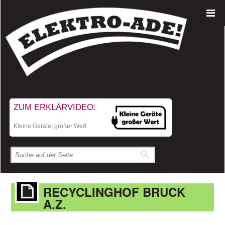
ZUM ERKLÄRVIDEO:
Kleine Geräte, großer Wert
RECYCLINGHOF BRUCK
A.Z.