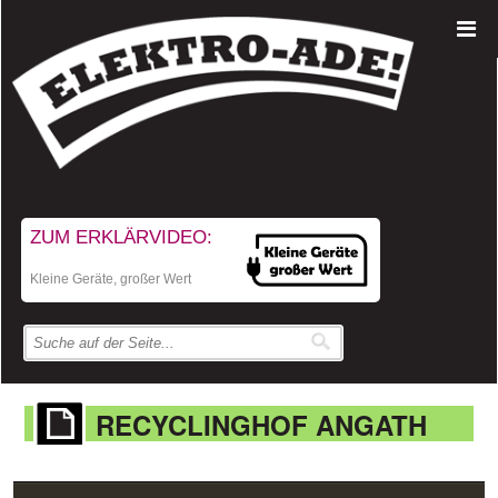
ZUM ERKLÄRVIDEO:
Kleine Geräte, großer Wert
RECYCLINGHOF ANGATH