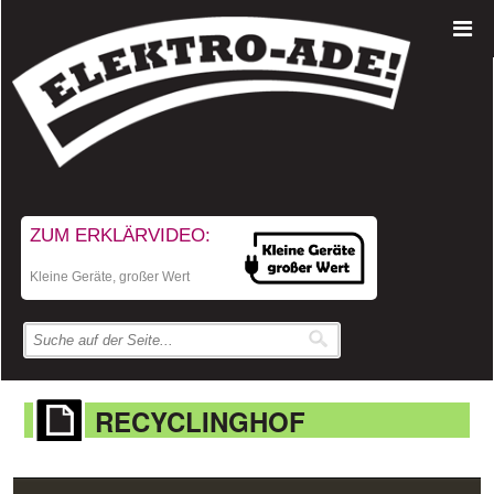
ZUM ERKLÄRVIDEO:
Kleine Geräte, großer Wert
RECYCLINGHOF