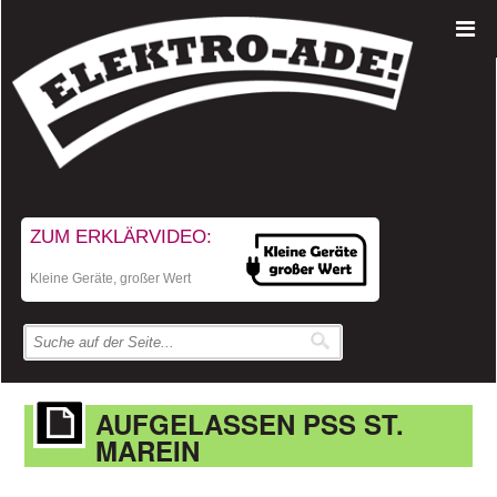
ZUM ERKLÄRVIDEO:
Kleine Geräte, großer Wert
AUFGELASSEN PSS ST.
MAREIN