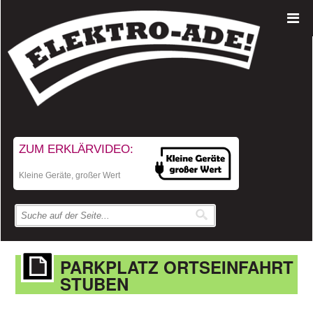
ZUM ERKLÄRVIDEO:
Kleine Geräte, großer Wert
PARKPLATZ ORTSEINFAHRT
STUBEN